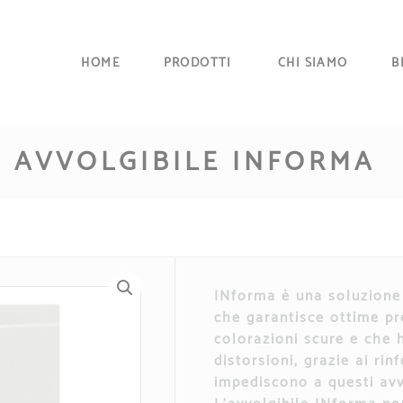
HOME
PRODOTTI
CHI SIAMO
B
AVVOLGIBILE INFORMA
INforma
è una soluzione
che garantisce ottime pr
colorazioni scure e che 
distorsioni, grazie ai rin
impediscono a questi
avv