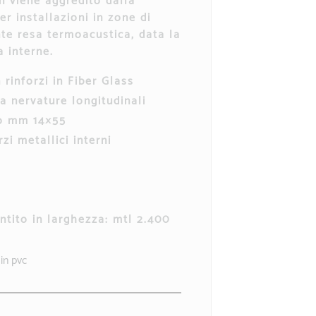
 viene aggredito dalla
er installazioni in zone di
nte resa termoacustica, data la
a interne.
 rinforzi in Fiber Glass
a nervature longitudinali
o mm 14×55
zi metallici interni
tito in larghezza: mtl 2.400
 in pvc