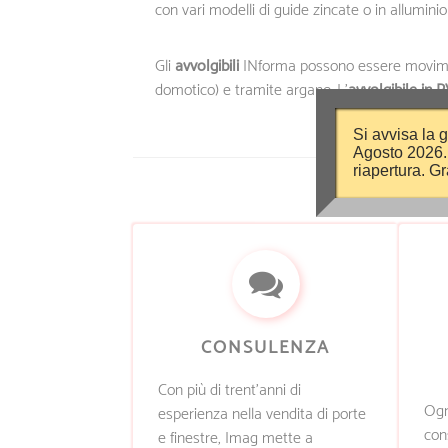
con vari modelli di guide zincate o in alluminio 
Gli
avvolgibili
INforma possono essere movim
domotico) e tramite argano. L’
avvolgibile in 
Si avvisa la g
Agosto 2026.
riapertura. G
CONSULENZA
Con più di trent’anni di
Ogn
esperienza nella vendita di porte
con
e finestre, Imag mette a