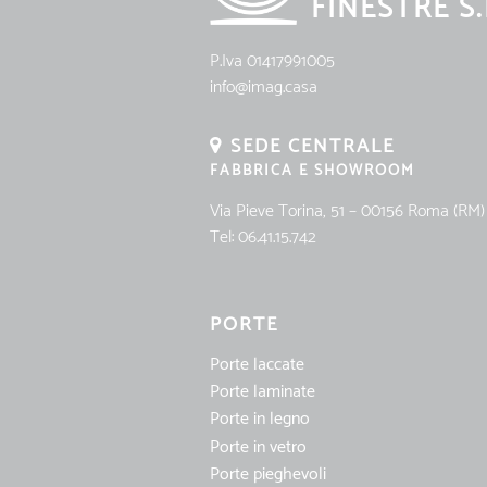
FINESTRE S.
P.Iva 01417991005
info@imag.casa
SEDE CENTRALE
FABBRICA E SHOWROOM
Via Pieve Torina, 51 – 00156 Roma (RM)
Tel:
06.41.15.742
PORTE
Porte laccate
Porte laminate
Porte in legno
Porte in vetro
Porte pieghevoli