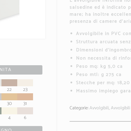
L’
avvolgibile
INforma non
salsedine ed è indicato p
mare; ha inoltre eccelle
presenza di camere d’ari
Avvolgibile in PVC con
Struttura arcuata senz
Dimensioni d’ingombr
Non necessita di rinfor
Peso mq: kg 5,0 ca
NITA
Peso mtl: g 275 ca
Stecche per mq: 18,20
22
23
Massimo impiego garan
30
31
Categorie:
Avvolgibili
,
Avvolgibili
4
6
LEGNO