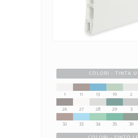
COLORI - TINTA U
1
11
13
19
2
26
27
28
29
3
32
33
34
35
36
COLORI - FINTO 