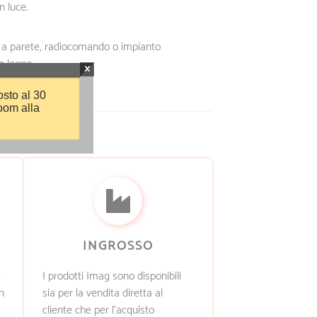
n luce.
a parete, radiocomando o impianto
o legno.
×
osto al 30
oom alla
INGROSSO
è
I prodotti Imag sono disponibili
n
sia per la vendita diretta al
cliente che per l’acquisto