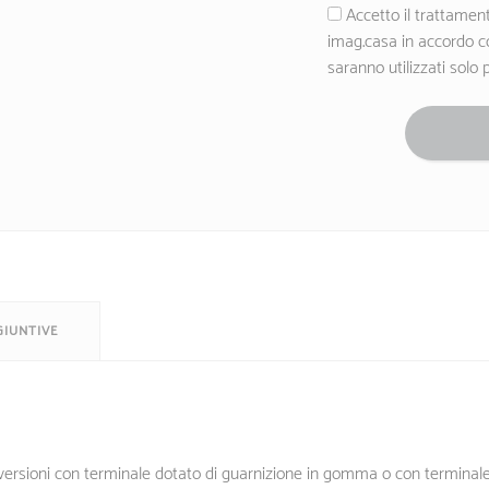
Accetto il trattament
imag.casa in accordo c
saranno utilizzati solo 
GIUNTIVE
 versioni con terminale dotato di guarnizione in gomma o con terminale