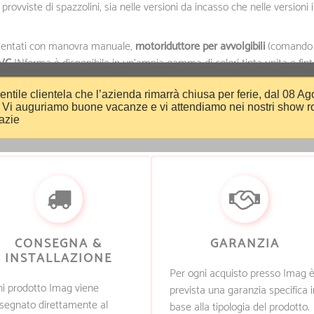
provviste di spazzolini, sia nelle versioni da incasso che nelle versioni i
entati con manovra manuale,
motoriduttore per avvolgibili
(comando 
PVC
INforma è disponibile in un’ampia gamma di colori tinta unita e fint
entile clientela che l’azienda rimarrà chiusa per ferie, dal 08 Ag
 Vi auguriamo buone vacanze e vi attendiamo nei nostri show r
razie
CONSEGNA &
GARANZIA
INSTALLAZIONE
Per ogni acquisto presso Imag 
i prodotto Imag viene
prevista una garanzia specifica i
segnato direttamente al
base alla tipologia del prodotto.