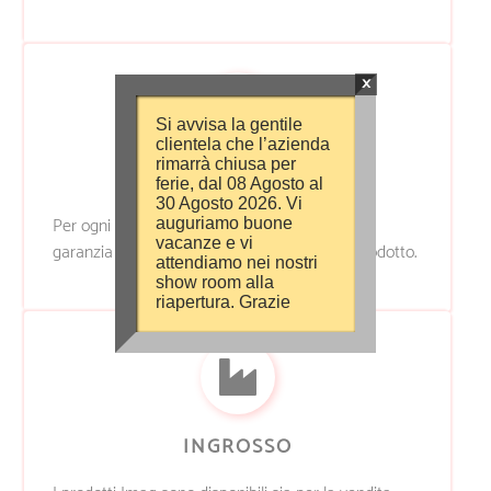
×
Si avvisa la gentile
clientela che l’azienda
rimarrà chiusa per
GARANZIA
ferie, dal 08 Agosto al
30 Agosto 2026. Vi
Per ogni acquisto presso Imag è prevista una
auguriamo buone
vacanze e vi
garanzia specifica in base alla tipologia del prodotto.
attendiamo nei nostri
show room alla
riapertura. Grazie
INGROSSO