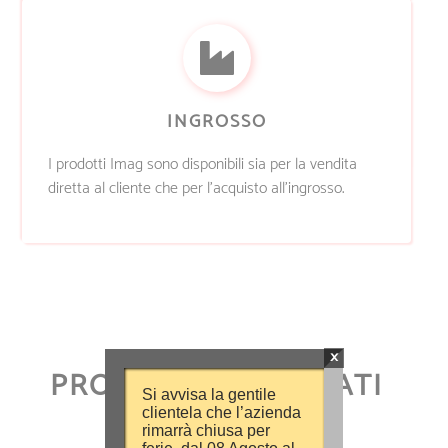
INGROSSO
I prodotti Imag sono disponibili sia per la vendita
diretta al cliente che per l’acquisto all’ingrosso.
×
PRODOTTI CORRELATI
Si avvisa la gentile
clientela che l’azienda
rimarrà chiusa per