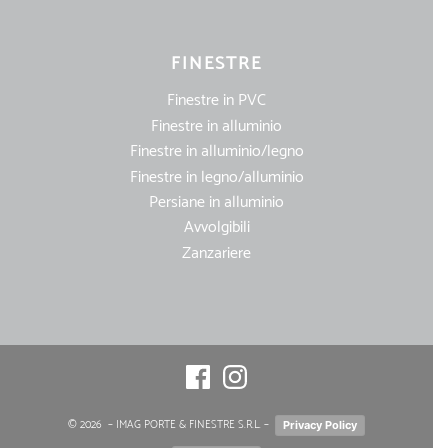
FINESTRE
Finestre in PVC
Finestre in alluminio
Finestre in alluminio/legno
Finestre in legno/alluminio
Persiane in alluminio
Avvolgibili
Zanzariere
Facebook
Instagram
© 2026
– IMAG PORTE & FINESTRE S.R.L. –
Privacy Policy