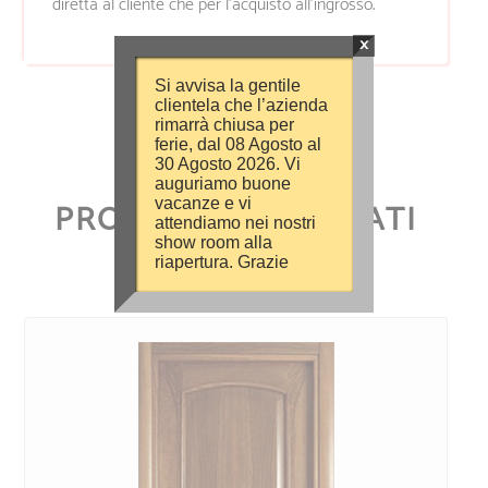
diretta al cliente che per l’acquisto all’ingrosso.
×
Si avvisa la gentile
clientela che l’azienda
rimarrà chiusa per
ferie, dal 08 Agosto al
30 Agosto 2026. Vi
auguriamo buone
PRODOTTI CORRELATI
vacanze e vi
attendiamo nei nostri
show room alla
riapertura. Grazie