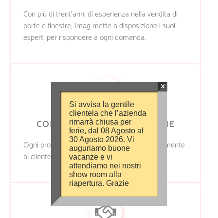
Con più di trent’anni di esperienza nella vendita di
porte e finestre, Imag mette a disposizione i suoi
esperti per rispondere a ogni domanda.
×
Si avvisa la gentile
clientela che l’azienda
CONSEGNA & INSTALLAZIONE
rimarrà chiusa per
ferie, dal 08 Agosto al
30 Agosto 2026. Vi
Ogni prodotto Imag viene consegnato direttamente
auguriamo buone
al cliente e installato dai nostri professionisti.
vacanze e vi
attendiamo nei nostri
show room alla
riapertura. Grazie