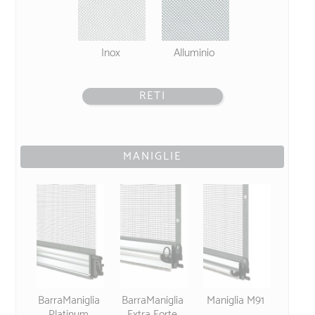
Inox
Alluminio
RETI
MANIGLIE
BarraManiglia
BarraManiglia
Maniglia M91
Platinum
Extra Forte