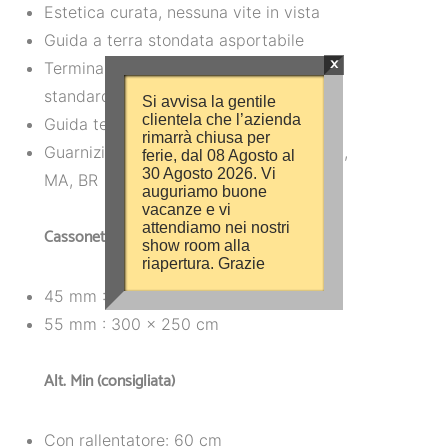
Estetica curata, nessuna vite in vista
Guida a terra stondata asportabile
×
Terminale Extra Forte con maniglia
standard esterna
Si avvisa la gentile
clientela che l’azienda
Guida telescopica
rimarrà chiusa per
Guarnizione anti intrusione insetti BI, NE,
ferie, dal 08 Agosto al
30 Agosto 2026. Vi
MA, BR
auguriamo buone
vacanze e vi
attendiamo nei nostri
Cassonetti Max (consigliate)
show room alla
riapertura. Grazie
45 mm : 280 x 250 cm (di serie)
55 mm : 300 x 250 cm
Alt. Min (consigliata)
Con rallentatore: 60 cm