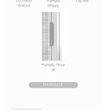
"Cricchetto"
Maniglia
Clip Roll
RollOut
Whippy
Maniglia Plisse
38
MANIGLIE
Caratteristiche