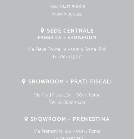
P.Iva 01417991005
info@imag.casa
SEDE CENTRALE
FABBRICA E SHOWROOM
Via Pieve Torina, 51 – 00156 Roma (RM)
Tel:
06.41.15.742
SHOWROOM - PRATI FISCALI
Via Prati Fiscali, 311 – 00141 Roma
Tel:
06.88.32.70.05
SHOWROOM - PRENESTINA
Via Prenestina, 261 – 00177 Roma
Tel:
06.27.53.352