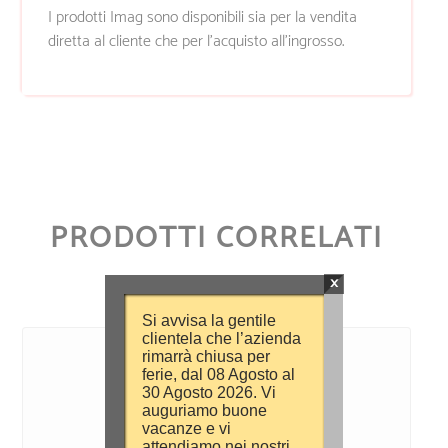
I prodotti Imag sono disponibili sia per la vendita
diretta al cliente che per l’acquisto all’ingrosso.
PRODOTTI CORRELATI
×
Si avvisa la gentile
clientela che l’azienda
rimarrà chiusa per
ferie, dal 08 Agosto al
30 Agosto 2026. Vi
auguriamo buone
vacanze e vi
attendiamo nei nostri