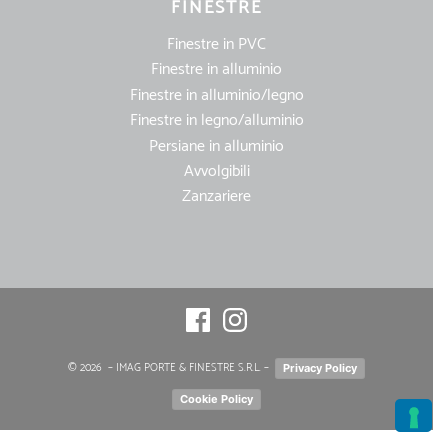
FINESTRE
Finestre in PVC
Finestre in alluminio
Finestre in alluminio/legno
Finestre in legno/alluminio
Persiane in alluminio
Avvolgibili
Zanzariere
Facebook
Instagram
© 2026
– IMAG PORTE & FINESTRE S.R.L. –
Privacy Policy
Cookie Policy