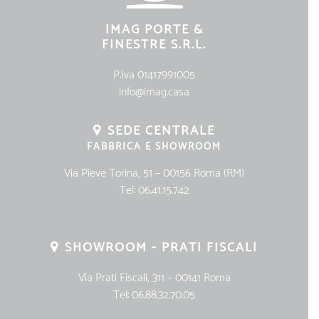
IMAG PORTE &
FINESTRE S.R.L.
P.Iva 01417991005
info@imag.casa
SEDE CENTRALE
FABBRICA E SHOWROOM
Via Pieve Torina, 51 – 00156 Roma (RM)
Tel:
06.41.15.742
SHOWROOM - PRATI FISCALI
Via Prati Fiscali, 311 – 00141 Roma
Tel:
06.88.32.70.05