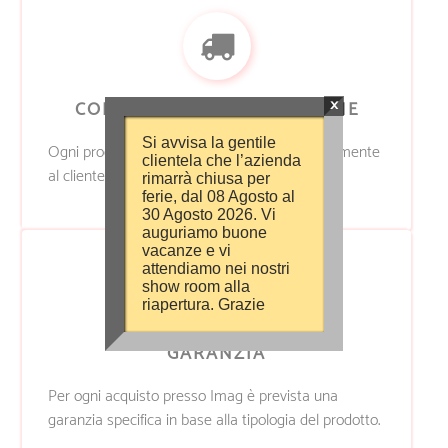
×
CONSEGNA & INSTALLAZIONE
Si avvisa la gentile
Ogni prodotto Imag viene consegnato direttamente
clientela che l’azienda
al cliente e installato dai nostri professionisti.
rimarrà chiusa per
ferie, dal 08 Agosto al
30 Agosto 2026. Vi
auguriamo buone
vacanze e vi
attendiamo nei nostri
show room alla
riapertura. Grazie
GARANZIA
Per ogni acquisto presso Imag è prevista una
garanzia specifica in base alla tipologia del prodotto.