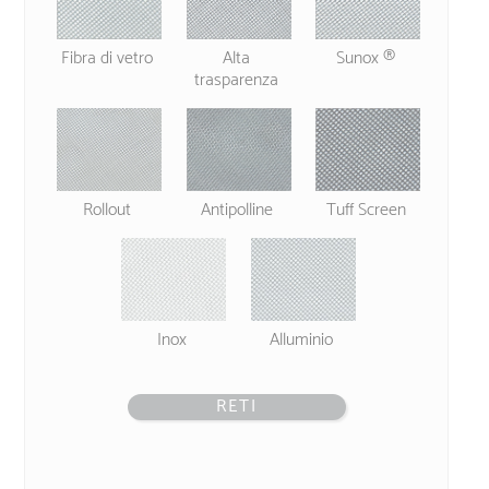
Fibra di vetro
Alta
Sunox ®
trasparenza
Rollout
Antipolline
Tuff Screen
Inox
Alluminio
RETI